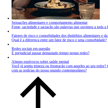
Sensações alimentares e comportamento alimentar
Fome, saciedade e saciação são palavras que ouvimos a toda a 
Fatores de risco e comorbidades dos distúrbios alimentares e d
Qual é a diferença entre um fator de risco e uma comorbidade?
Redes sociais em questão
É prejudicial passar demasiado tempo nestas redes?
Alguns equívocos sobre saúde mental
Você já sentiu tristeza ou frustração com aqueles ao seu redor? 
com as notícias do nosso mundo contemporâneo?