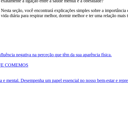
exatamente a ligação entre a saúde mental e a obesidade?
Nesta seção, você encontrará explicações simples sobre a importância 
vida diária para respirar melhor, dormir melhor e ter uma relação mais
fluência negativa na perceção que têm da sua aparência física.
UE COMEMOS
a e mental. Desempenha um papel essencial no nosso bem-estar e repres