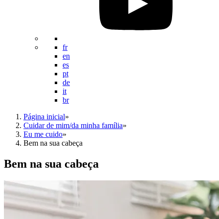
fr
en
es
pt
de
it
br
Página inicial
»
Cuidar de mim/da minha família
»
Eu me cuido
»
Bem na sua cabeça
Bem na sua cabeça