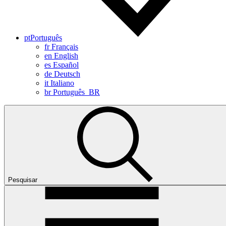
pt
Português
fr
Français
en
English
es
Español
de
Deutsch
it
Italiano
br
Português_BR
Pesquisar