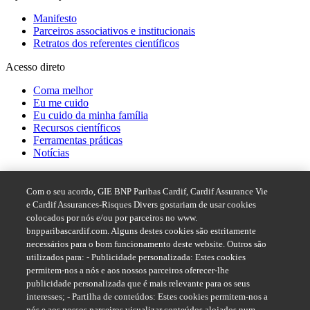
Manifesto
Parceiros associativos e institucionais
Retratos dos referentes científicos
Acesso direto
Coma melhor
Eu me cuido
Eu cuido da minha família
Recursos científicos
Ferramentas práticas
Notícias
Acesso rápido
Com o seu acordo, GIE BNP Paribas Cardif, Cardif Assurance Vie
Sistema de denúncias BNP Paribas
e Cardif Assurances-Risques Divers gostariam de usar cookies
colocados por nós e/ou por parceiros no www.
Siga-nos no
bnpparibascardif.com. Alguns destes cookies são estritamente
necessários para o bom funcionamento deste website. Outros são
utilizados para: - Publicidade personalizada: Estes cookies
permitem-nos a nós e aos nossos parceiros oferecer-lhe
publicidade personalizada que é mais relevante para os seus
interesses; - Partilha de conteúdos: Estes cookies permitem-nos a
nós e aos nossos parceiros visualizar conteúdos alojados num