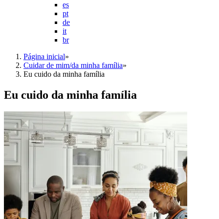
es
pt
de
it
br
Página inicial
»
Cuidar de mim/da minha família
»
Eu cuido da minha família
Eu cuido da minha família