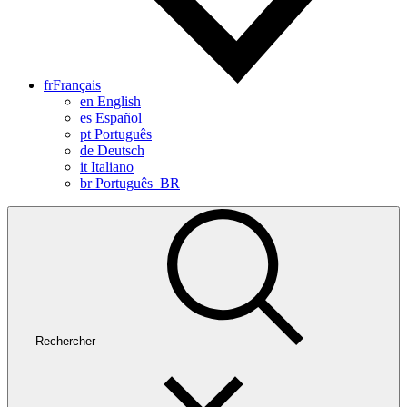
fr
Français
en
English
es
Español
pt
Português
de
Deutsch
it
Italiano
br
Português_BR
Rechercher