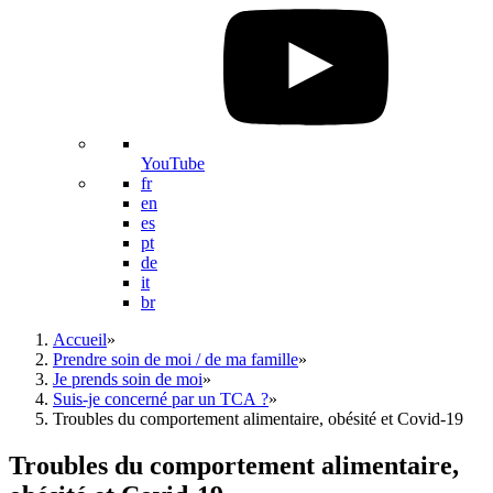
YouTube
fr
en
es
pt
de
it
br
Accueil
»
Prendre soin de moi / de ma famille
»
Je prends soin de moi
»
Suis-je concerné par un TCA ?
»
Troubles du comportement alimentaire, obésité et Covid-19
Troubles du comportement alimentaire,