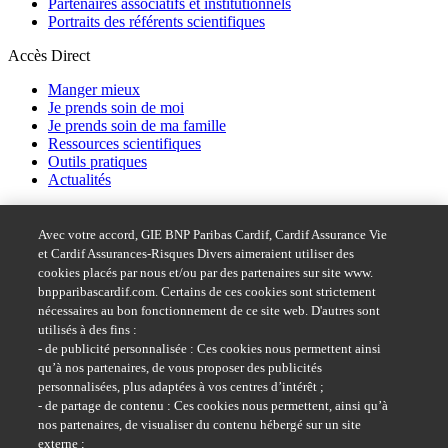
Partenaires associatifs et institutionnels
Portraits des référents scientifiques
Accès Direct
Manger mieux
Je prends soin de moi
Je prends soin de ma famille
Ressources scientifiques
Outils pratiques
Actualités
Acces rapide
Avec votre accord, GIE BNP Paribas Cardif, Cardif Assurance Vie
Dispositif d'alerte BNP Paribas
et Cardif Assurances-Risques Divers aimeraient utiliser des
Accessibilité : partiellement conforme
cookies placés par nous et/ou par des partenaires sur site www.
bnpparibascardif.com. Certains de ces cookies sont strictement
Suivez-nous sur
nécessaires au bon fonctionnement de ce site web. D'autres sont
utilisés à des fins :
- de publicité personnalisée : Ces cookies nous permettent ainsi
qu’à nos partenaires, de vous proposer des publicités
personnalisées, plus adaptées à vos centres d’intérêt ;
- de partage de contenu : Ces cookies nous permettent, ainsi qu’à
nos partenaires, de visualiser du contenu hébergé sur un site
externe ;