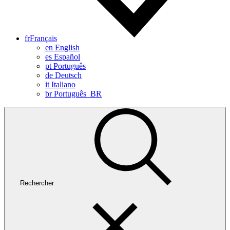
fr
Français
en
English
es
Español
pt
Português
de
Deutsch
it
Italiano
br
Português_BR
Rechercher