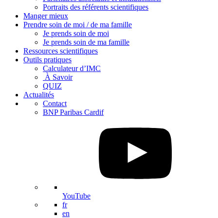
Portraits des référents scientifiques
Manger mieux
Prendre soin de moi / de ma famille
Je prends soin de moi
Je prends soin de ma famille
Ressources scientifiques
Outils pratiques
Calculateur d’IMC
À Savoir
QUIZ
Actualités
Contact
BNP Paribas Cardif
YouTube
fr
en