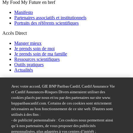
My Food My Future en bref
Manifesto
Partenaires associatifs et institutionnels
Portraits des référents scientifiques
Accès Direct
Manger mieux
Je prends soin de moi
Je prends soin de ma famille
Ressources scientifiques
Outils pratiques
Actualités
Acces rapide
Avec votre accord, GIE BNP Paribas Cardif, Cardif Assurance Vie
Dispositif d'alerte BNP Paribas
et Cardif Assurances-Risques Divers aimeraient utiliser des
Accessibilité : partiellement conforme
cookies placés par nous et/ou par des partenaires sur site www.
bnpparibascardif.com. Certains de ces cookies sont strictement
Suivez-nous sur
nécessaires au bon fonctionnement de ce site web. D'autres sont
utilisés à des fins :
- de publicité personnalisée : Ces cookies nous permettent ainsi
qu’à nos partenaires, de vous proposer des publicités
personnalisées, plus adaptées à vos centres d’intérêt ;