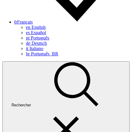
fr
Français
en
English
es
Español
pt
Português
de
Deutsch
it
Italiano
br
Português_BR
Rechercher