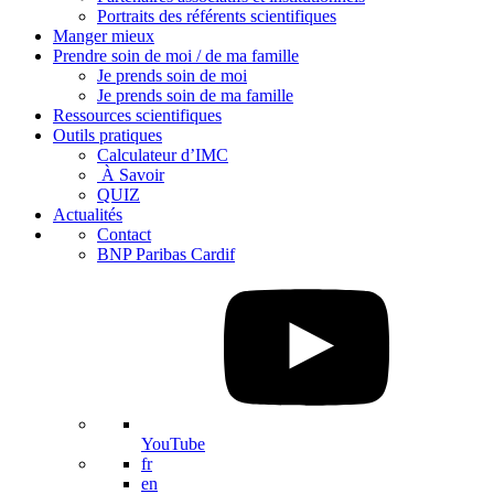
Portraits des référents scientifiques
Manger mieux
Prendre soin de moi / de ma famille
Je prends soin de moi
Je prends soin de ma famille
Ressources scientifiques
Outils pratiques
Calculateur d’IMC
À Savoir
QUIZ
Actualités
Contact
BNP Paribas Cardif
YouTube
fr
en