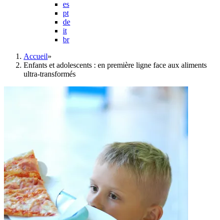
es
pt
de
it
br
Accueil
»
Enfants et adolescents : en première ligne face aux aliments
ultra-transformés