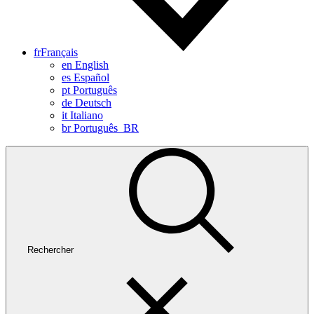
fr
Français
en
English
es
Español
pt
Português
de
Deutsch
it
Italiano
br
Português_BR
Rechercher