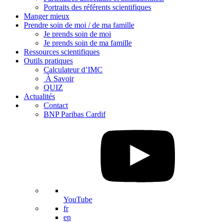
Portraits des référents scientifiques
Manger mieux
Prendre soin de moi / de ma famille
Je prends soin de moi
Je prends soin de ma famille
Ressources scientifiques
Outils pratiques
Calculateur d’IMC
À Savoir
QUIZ
Actualités
Contact
BNP Paribas Cardif
YouTube
fr
en