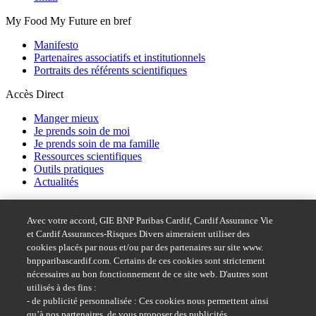
My Food My Future en bref
Manifesto
Partenaires associatifs et institutionnels
Portraits des référents scientifiques
Accès Direct
Manger mieux
Je prends soin de moi
Je prends soin de ma famille
Ressources scientifiques
Outils pratiques
Actualités
Acces rapide
Avec votre accord, GIE BNP Paribas Cardif, Cardif Assurance Vie
Dispositif d'alerte BNP Paribas
et Cardif Assurances-Risques Divers aimeraient utiliser des
Accessibilité : partiellement conforme
cookies placés par nous et/ou par des partenaires sur site www.
bnpparibascardif.com. Certains de ces cookies sont strictement
Suivez-nous sur
nécessaires au bon fonctionnement de ce site web. D'autres sont
utilisés à des fins :
- de publicité personnalisée : Ces cookies nous permettent ainsi
qu’à nos partenaires, de vous proposer des publicités