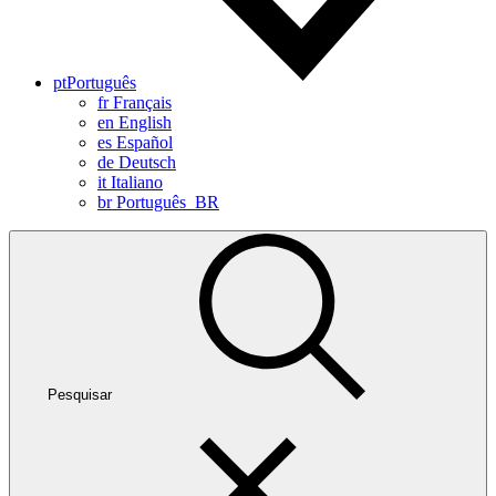
pt
Português
fr
Français
en
English
es
Español
de
Deutsch
it
Italiano
br
Português_BR
Pesquisar