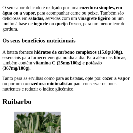
O seu sabor delicado é realçado por uma
cozedura simples, em
água ou a vapor,
para acompanhar carne ou peixe. Também são
deliciosas em
saladas
, servidas com um
vinagrete ligeiro
ou um
molho à base de
iogurte
ou
queijo fresco
, para um menor teor de
gordura.
Os seus benefícios nutricionais
A batata fornece
hidratos de carbono complexos (15,8g/100g)
,
essenciais para fornecer energia no dia a dia. Para além das
fibras
,
também contém
vitamina C (25mg/100g) e potássio
(367mg/100g).
Tanto para as ervilhas como para as batatas, opte po
r cozer a vapor
ou por uma
«cozedura minimalista»
para conservar os bons
nutrientes e reduzir o índice glicémico.
Ruibarbo