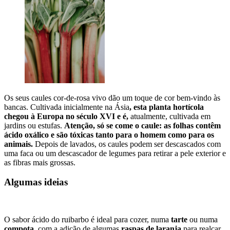
Os seus caules cor-de-rosa vivo dão um toque de cor bem-vindo às
bancas. Cultivada inicialmente na Ásia
, esta planta hortícola
chegou à Europa no século XVI e é,
atualmente, cultivada em
jardins ou estufas.
Atenção, só se come o caule: as folhas contêm
ácido oxálico e são tóxicas tanto para o homem como para os
animais.
Depois de lavados, os caules podem ser descascados com
uma faca ou um descascador de legumes para retirar a pele exterior e
as fibras mais grossas.
Algumas ideias
O sabor ácido do ruibarbo é ideal para cozer, numa
tarte
ou numa
compota
, com a adição de algumas
raspas de laranja
para realçar