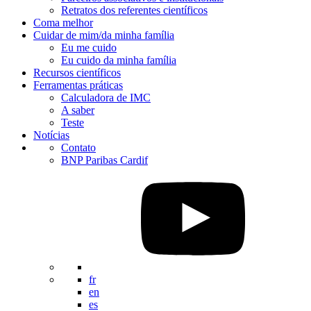
Retratos dos referentes científicos
Coma melhor
Cuidar de mim/da minha família
Eu me cuido
Eu cuido da minha família
Recursos científicos
Ferramentas práticas
Calculadora de IMC
A saber
Teste
Notícias
Contato
BNP Paribas Cardif
fr
en
es