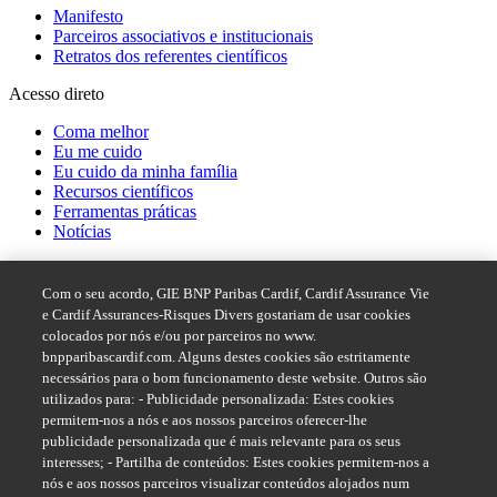
Manifesto
Parceiros associativos e institucionais
Retratos dos referentes científicos
Acesso direto
Coma melhor
Eu me cuido
Eu cuido da minha família
Recursos científicos
Ferramentas práticas
Notícias
Acesso rápido
Com o seu acordo, GIE BNP Paribas Cardif, Cardif Assurance Vie
Sistema de denúncias BNP Paribas
e Cardif Assurances-Risques Divers gostariam de usar cookies
colocados por nós e/ou por parceiros no www.
Siga-nos no
bnpparibascardif.com. Alguns destes cookies são estritamente
necessários para o bom funcionamento deste website. Outros são
utilizados para: - Publicidade personalizada: Estes cookies
permitem-nos a nós e aos nossos parceiros oferecer-lhe
publicidade personalizada que é mais relevante para os seus
interesses; - Partilha de conteúdos: Estes cookies permitem-nos a
nós e aos nossos parceiros visualizar conteúdos alojados num