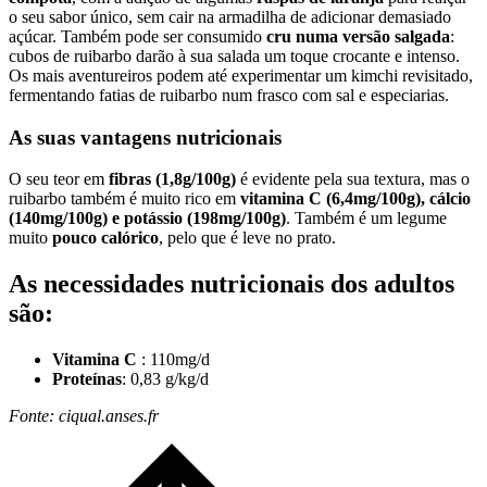
o seu sabor único, sem cair na armadilha de adicionar demasiado
açúcar. Também pode ser consumido
cru numa versão salgada
:
cubos de ruibarbo darão à sua salada um toque crocante e intenso.
Os mais aventureiros podem até experimentar um kimchi revisitado,
fermentando fatias de ruibarbo num frasco com sal e especiarias.
As suas vantagens nutricionais
O seu teor em
fibras (1,8g/100g)
é evidente pela sua textura, mas o
ruibarbo também é muito rico em
vitamina C (6,4mg/100g), cálcio
(140mg/100g) e potássio (198mg/100g)
. Também é um legume
muito
pouco calórico
, pelo que é leve no prato.
As necessidades nutricionais dos adultos
são:
Vitamina C
: 110mg/d
Proteínas
: 0,83 g/kg/d
Fonte: ciqual.anses.fr