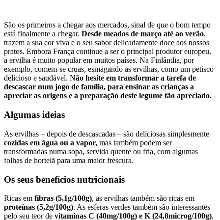
São os primeiros a chegar aos mercados, sinal de que o bom tempo
está finalmente a chegar.
Desde meados de março até ao verão
,
trazem a sua cor viva e o seu sabor delicadamente doce aos nossos
pratos. Embora França continue a ser o principal produtor europeu,
a ervilha é muito popular em muitos países. Na Finlândia, por
exemplo, comem-se cruas, esmagando as ervilhas, como um petisco
delicioso e saudável. N
ão hesite em transformar a tarefa de
descascar num jogo de família, para ensinar as crianças a
apreciar as origens e a preparação deste legume tão apreciado.
Algumas ideias
As ervilhas – depois de descascadas – são deliciosas simplesmente
cozidas em água ou a vapor,
mas também podem ser
transformadas numa sopa, servida quente ou fria, com algumas
folhas de hortelã para uma maior frescura.
Os seus benefícios nutricionais
Ricas em
fibras (5,1g/100g)
, as ervilhas também são ricas em
proteínas (5,2g/100g)
. As esferas verdes também são interessantes
pelo seu teor de
vitaminas C (40mg/100g) e K (24,8microg/100g)
,