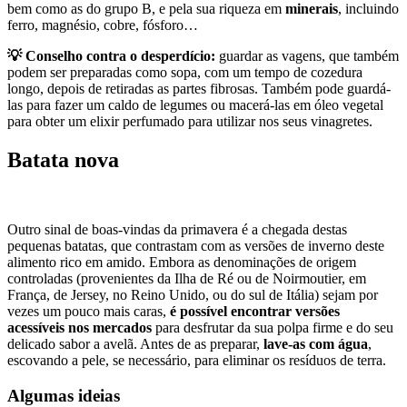
bem como as do grupo B, e pela sua riqueza em
minerais
, incluindo
ferro, magnésio, cobre, fósforo…
💡 Conselho contra o desperdício:
guardar as vagens, que também
podem ser preparadas como sopa, com um tempo de cozedura
longo, depois de retiradas as partes fibrosas. Também pode guardá-
las para fazer um caldo de legumes ou macerá-las em óleo vegetal
para obter um elixir perfumado para utilizar nos seus vinagretes.
Batata nova
Outro sinal de boas-vindas da primavera é a chegada destas
pequenas batatas, que contrastam com as versões de inverno deste
alimento rico em amido. Embora as denominações de origem
controladas (provenientes da Ilha de Ré ou de Noirmoutier, em
França, de Jersey, no Reino Unido, ou do sul de Itália) sejam por
vezes um pouco mais caras,
é possível encontrar versões
acessíveis nos mercados
para desfrutar da sua polpa firme e do seu
delicado sabor a avelã. Antes de as preparar,
lave-as com água
,
escovando a pele, se necessário, para eliminar os resíduos de terra.
Algumas ideias