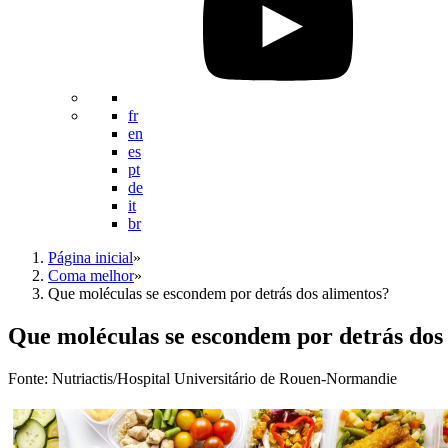
fr
en
es
pt
de
it
br
Página inicial
»
Coma melhor
»
Que moléculas se escondem por detrás dos alimentos?
Que moléculas se escondem por detrás dos
Fonte: Nutriactis/Hospital Universitário de Rouen-Normandie