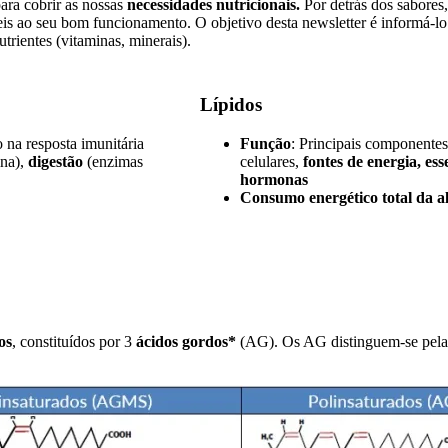
ara cobrir as nossas
necessidades nutricionais.
Por detrás dos sabores
eis ao seu bom funcionamento. O objetivo desta newsletter é informá-lo 
trientes (vitaminas, minerais).
Lípidos
 na resposta imunitária
Função
: Principais componente
na),
digestão
(enzimas
celulares,
fontes de energia, es
hormonas
Consumo energético total da a
os
, constituídos por 3
ácidos gordos*
(AG). Os AG distinguem-se pela 