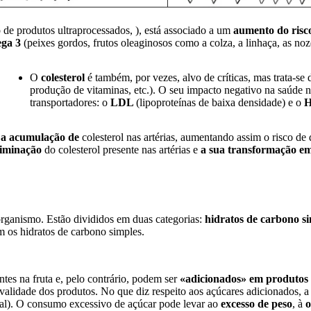
de produtos ultraprocessados, ), está associado a um
aumento do risc
ga 3
(peixes gordos, frutos oleaginosos como a colza, a linhaça, as noze
O
colesterol
é também, por vezes, alvo de críticas, mas trata-se
produção de vitaminas, etc.). O seu impacto negativo na saúde n
transportadores: o
LDL
(lipoproteínas de baixa densidade) e o
a acumulação de
colesterol nas artérias, aumentando assim o risco d
iminação
do colesterol presente nas artérias e
a sua transformação em
rganismo. Estão divididos em duas categorias:
hidratos de carbono s
os hidratos de carbono simples.
tes na fruta e, pelo contrário, podem ser
«adicionados» em produtos 
de validade dos produtos. No que diz respeito aos açúcares adicionado
al). O consumo excessivo de açúcar pode levar ao
excesso de peso
, à
o