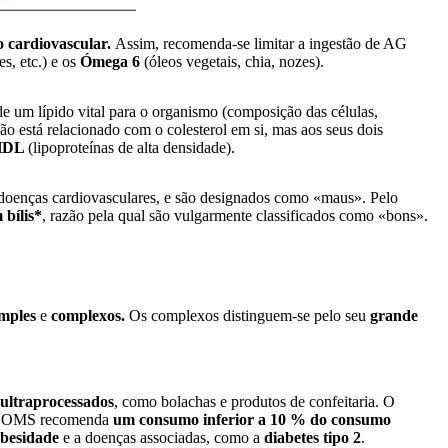
o cardiovascular.
Assim, recomenda-se limitar a ingestão de AG
s, etc.) e os
Ómega 6
(óleos vegetais, chia, nozes).
 de um lípido vital para o organismo (composição das células,
ão está relacionado com o colesterol em si, mas aos seus dois
HDL
(lipoproteínas de alta densidade).
e doenças cardiovasculares, e são designados como «maus». Pelo
 bílis*
, razão pela qual são vulgarmente classificados como «bons».
imples
e
complexos.
Os complexos distinguem-se pelo seu
grande
ultraprocessados
, como bolachas e produtos de confeitaria. O
s, a OMS recomenda
um consumo inferior a 10 % do consumo
besidade
e a doenças associadas, como a
diabetes tipo 2
.