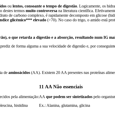
idos
ou
lentos, consoante o tempo de digestão
. Logicamente, os hidr
ão destes termos
muito controversa
na literatura científica. Efetivame
drato de carbono complexo, é rapidamente decomposto em glicose (hidra
índice glicémico*** elevado
(>70). No caso do trigo, o amido está prot
grão), o que retarda a digestão e a absorção, resultando num IG mai
rediz de forma alguma a sua velocidade de digestão e, por conseguinte,
ia de
aminoácidos
(AA). Existem 20 AA presentes nas proteínas aliment
11 AA Não essenciais
ecidos pela alimentação:
AA
que podem ser sintetizados
pelo organis
oleucina, histidina
Ex.: Alanina, glutamina, glicina