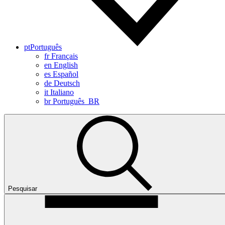
pt
Português
fr
Français
en
English
es
Español
de
Deutsch
it
Italiano
br
Português_BR
Pesquisar