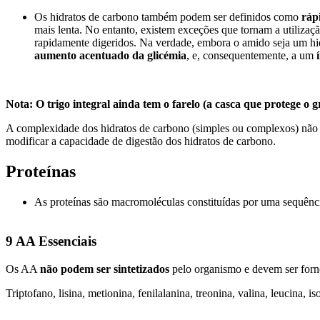
Os hidratos de carbono também podem ser definidos como
ráp
mais lenta. No entanto, existem exceções que tornam a utilizaç
rapidamente digeridos. Na verdade, embora o amido seja um hi
aumento acentuado da glicémia
, e, consequentemente, a um
Not
a
: O trigo integral ainda tem o farelo (a casca que protege o 
A complexidade dos hidratos de carbono (simples ou complexos) não p
modificar a capacidade de digestão dos hidratos de carbono.
Proteínas
As proteínas são macromoléculas constituídas por uma sequênc
9 AA Essenciais
Os AA
não podem ser sintetizados
pelo organismo e devem ser forn
Triptofano, lisina, metionina, fenilalanina, treonina, valina, leucina, is