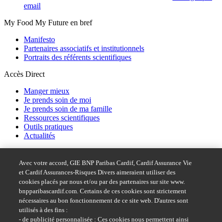
email
My Food My Future en bref
Manifesto
Partenaires associatifs et institutionnels
Portraits des référents scientifiques
Accès Direct
Manger mieux
Je prends soin de moi
Je prends soin de ma famille
Ressources scientifiques
Outils pratiques
Actualités
Acces rapide
Avec votre accord, GIE BNP Paribas Cardif, Cardif Assurance Vie
Dispositif d'alerte BNP Paribas
et Cardif Assurances-Risques Divers aimeraient utiliser des
Accessibilité : partiellement conforme
cookies placés par nous et/ou par des partenaires sur site www.
bnpparibascardif.com. Certains de ces cookies sont strictement
Suivez-nous sur
nécessaires au bon fonctionnement de ce site web. D'autres sont
utilisés à des fins :
- de publicité personnalisée : Ces cookies nous permettent ainsi