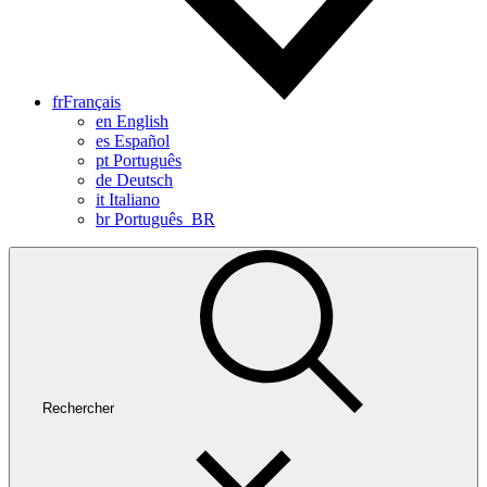
fr
Français
en
English
es
Español
pt
Português
de
Deutsch
it
Italiano
br
Português_BR
Rechercher