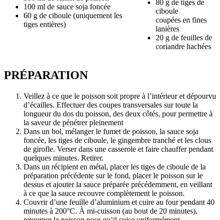
80 g de tiges de
100 ml de sauce soja foncée
ciboule
60 g de ciboule (uniquement les
coupées en fines
tiges entières)
lanières
20 g de feuilles de
coriandre hachées
PRÉPARATION
Veillez à ce que le poisson soit propre à l’intérieur et dépourvu
d’écailles. Effectuer des coupes transversales sur toute la
longueur du dos du poisson, des deux côtés, pour permettre à
la saveur de pénétrer pleinement
Dans un bol, mélanger le fumet de poisson, la sauce soja
foncée, les tiges de ciboule, le gingembre tranché et les clous
de girofle. Verser dans une casserole et faire chauffer pendant
quelques minutes. Retirer.
Dans un récipient en métal, placer les tiges de ciboule de la
préparation précédente sur le fond, placer le poisson sur le
dessus et ajouter la sauce préparée précédemment, en veillant
à ce que la sauce recouvre complètement le poisson.
Couvrir d’une feuille d’aluminium et cuire au four pendant 40
minutes à 200°C. À mi-cuisson (au bout de 20 minutes),
retourner le poisson pour qu’il cuise uniformément.