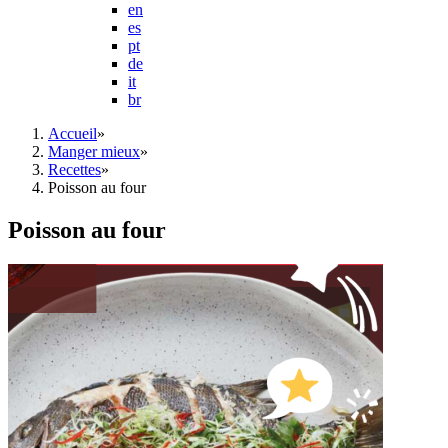
en
es
pt
de
it
br
Accueil
»
Manger mieux
»
Recettes
»
Poisson au four
Poisson au four