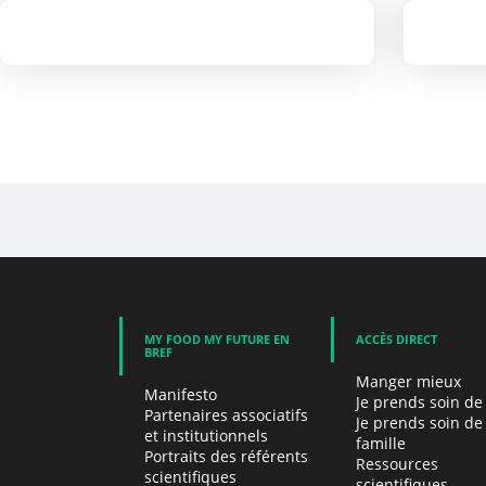
Boulettes à la sauce
P
tomate
MY FOOD MY FUTURE EN
ACCÈS DIRECT
BREF
Manger mieux
Manifesto
Je prends soin de
Partenaires associatifs
Je prends soin d
et institutionnels
famille
Portraits des référents
Ressources
scientifiques
scientifiques