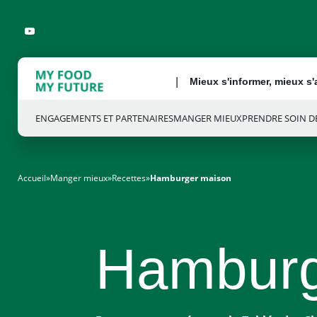
YOUTUBE
Mieux s'informer, mieux s'
ENGAGEMENTS ET PARTENAIRES
MANGER MIEUX
PRENDRE SOIN DE
Accueil
»
Manger mieux
»
Recettes
»
Hamburger maison
Hamburg