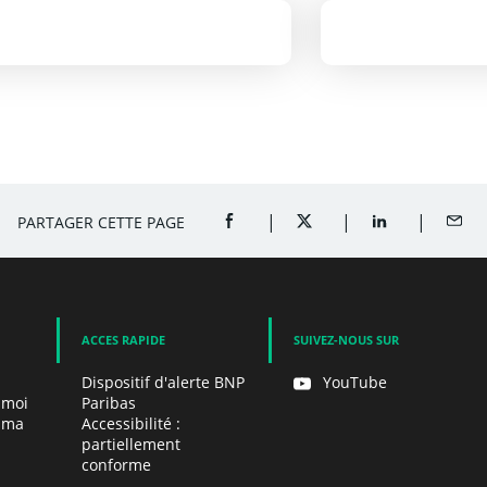
oulet roti aux pois
Hamburge
chiches
PARTAGER CETTE PAGE
PARTAGER SUR FACEBOOK (OUVRE U
PARTAGER SUR X (OUVRE 
PARTAGER SUR 
PART
ACCES RAPIDE
SUIVEZ-NOUS SUR
Dispositif d'alerte BNP
YouTube
 moi
Paribas
e ma
Accessibilité :
partiellement
conforme