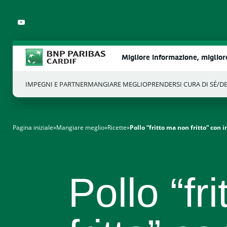
Migliore informazione, miglio
IMPEGNI E PARTNER
MANGIARE MEGLIO
PRENDERSI CURA DI SÉ/D
Cosa stai cercando?
Pagina iniziale
»
Mangiare meglio
»
Ricette
»
Pollo “fritto ma non fritto” con 
Pollo “fr