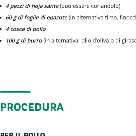
4 pezzi di hoja santa
(può essere coriandolo)
60 g di foglie di epazote
(in alternativa timo, fino
4 cosce di pollo
100 g di burro
(in alternativa: olio d’oliva o di giras
PROCEDURA
PER IL POLLO