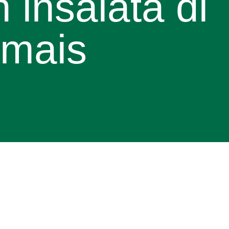
on insalata di
 mais