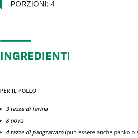
PORZIONI: 4
I
INGREDIENT
PER IL POLLO
3 tazze di farina
8 uova
4 tazze di pangrattato
(può essere anche panko o 