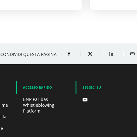
olpette con salsa di
Chili
pomodoro
CONDIVIDI QUESTA PAGINA
CONDIVIDI SU FACEBOOK (APRE U
CONDIVIDI SU TWITTER
CONDIVIDI SU
CON
ACCESSO RAPIDO
SEGUICI SU
BNP Paribas
i me
Whistleblowing
Platform
lla
he