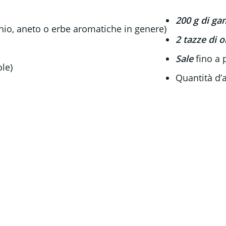
200 g di ga
cchio, aneto o erbe aromatiche in genere)
2 tazze di o
Sale
fino a 
ole)
Quantità d’