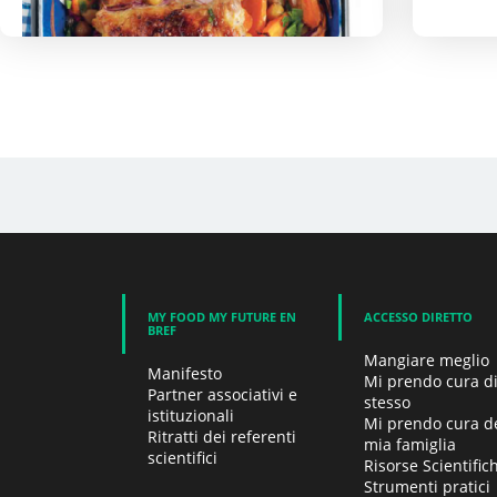
Pollo arrosto con ceci
P
MY FOOD MY FUTURE EN
ACCESSO DIRETTO
BREF
Mangiare meglio
Manifesto
Mi prendo cura d
Partner associativi e
stesso
istituzionali
Mi prendo cura de
Ritratti dei referenti
mia famiglia
scientifici
Risorse Scientific
Strumenti pratici