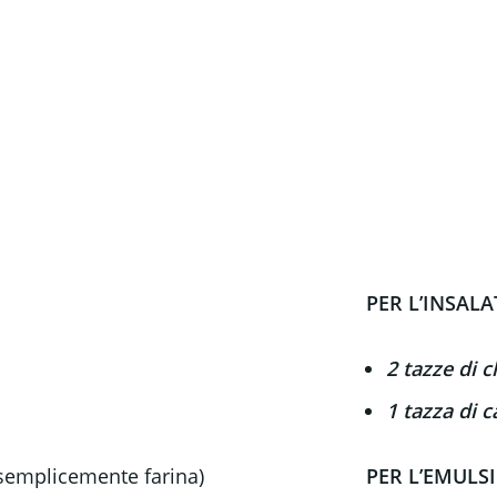
PER L’INSALA
2 tazze di c
1 tazza di c
semplicemente farina)
PER L’EMULS