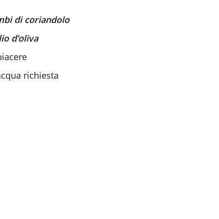
mbi di coriandolo
lio d’oliva
piacere
acqua richiesta