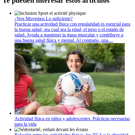
Te pueden interesar estos artículos
¿Nos Movemos Lo suficiente?
Practicar una actividad física con regularidad es esencial para
la buena salud, sea cual sea la edad, el peso o el estado de
salud. Ayuda a mantener la masa muscular y contribuye a
una buena salud física y mental. Al contrario, una…
Actividad física en niños y adolescentes. Prácticas necesarias
para la vida
Relación entre las actividades físicas, los TCA y la obesidad