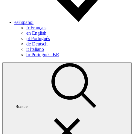
es
Español
fr
Français
en
English
pt
Português
de
Deutsch
it
Italiano
br
Português_BR
Buscar