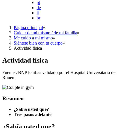
pt
de
it
br
Página principal
»
Cuidar de mí mismo / de mi familia
»
Me cuido a mí mismo
»
Siéntete bien con tu cuerpo
»
Actividad física
Actividad física
Fuente : BNP Paribas validado por el Hospital Universitario de
Rouen
Resumen
¿Sabía usted que?
Tres pasos adelante
¿Sabía usted que?