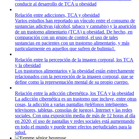
conducir al desarrollo de TCA u obesidad
Relación entre adicciones, TCA y obesidad
Varios estudios han reportado un vínculo entre el consumo de
sustancias adictivas (alcohol, tabaco y cannabis) y la aparición
de un trastorno alimentario (TCA) u obesidad. De hecho, en
comparación con un grupo de control, el uso de tales
sustancias en pacientes con un trastorno alimentario, y más
particularmente en aquellos que sufren de bulimia1.
Relación entre la percepción de la imagen corporal, los TCA
y la obesidad
Los trastornos alimentarios y la obesidad están estrechamente
relacionados con la percepción de la imagen corporal, que se
define como la representación mental de su propio cuerpo.
Relación entre la adicción cibernética, los TCA y la obesidad
La adicción cibernética es un trastorno que incluye, entre otras
cosas, la adicción a varias pantallas (teléfonos inteligentes,
televisores, tabletas, consolas de juegos), Internet y las redes
sociales. Con una exposición media de más de 12 horas al día
en 2020, el uso de pantallas y redes sociales está aumentando
en todo el mundo y puede tener efectos perjudiciales para la
salud.