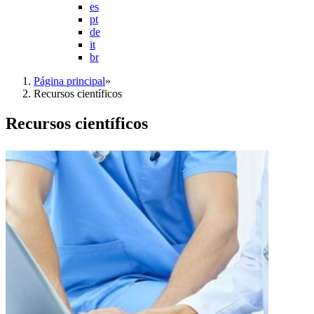
es
pt
de
it
br
Página principal
»
Recursos científicos
Recursos científicos