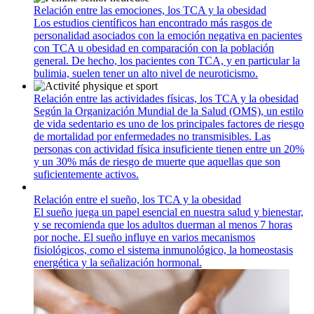
Relación entre las emociones, los TCA y la obesidad
Los estudios científicos han encontrado más rasgos de
personalidad asociados con la emoción negativa en pacientes
con TCA u obesidad en comparación con la población
general. De hecho, los pacientes con TCA, y en particular la
bulimia, suelen tener un alto nivel de neuroticismo.
Relación entre las actividades físicas, los TCA y la obesidad
Según la Organización Mundial de la Salud (OMS), un estilo
de vida sedentario es uno de los principales factores de riesgo
de mortalidad por enfermedades no transmisibles. Las
personas con actividad física insuficiente tienen entre un 20%
y un 30% más de riesgo de muerte que aquellas que son
suficientemente activos.
Relación entre el sueño, los TCA y la obesidad
El sueño juega un papel esencial en nuestra salud y bienestar,
y se recomienda que los adultos duerman al menos 7 horas
por noche. El sueño influye en varios mecanismos
fisiológicos, como el sistema inmunológico, la homeostasis
energética y la señalización hormonal.