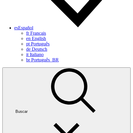
es
Español
fr
Français
en
English
pt
Português
de
Deutsch
it
Italiano
br
Português_BR
Buscar