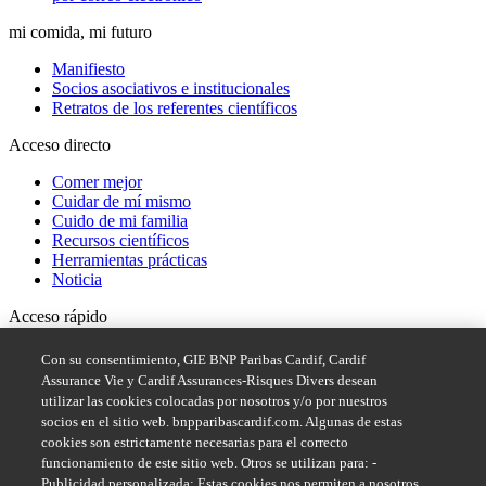
mi comida, mi futuro
Manifiesto
Socios asociativos e institucionales
Retratos de los referentes científicos
Acceso directo
Comer mejor
Cuidar de mí mismo
Cuido de mi familia
Recursos científicos
Herramientas prácticas
Noticia
Acceso rápido
Sistema de denuncia de irregularidades de BNP Paribas
Con su consentimiento, GIE BNP Paribas Cardif, Cardif
Assurance Vie y Cardif Assurances-Risques Divers desean
Síguenos en
utilizar las cookies colocadas por nosotros y/o por nuestros
socios en el sitio web. bnpparibascardif.com. Algunas de estas
cookies son estrictamente necesarias para el correcto
funcionamiento de este sitio web. Otros se utilizan para: -
Publicidad personalizada: Estas cookies nos permiten a nosotros