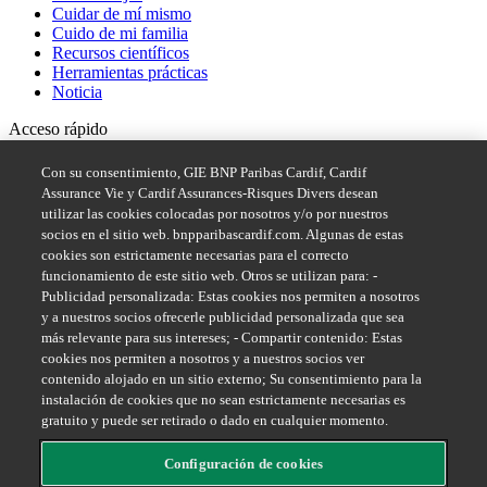
Cuidar de mí mismo
Cuido de mi familia
Recursos científicos
Herramientas prácticas
Noticia
Acceso rápido
Sistema de denuncia de irregularidades de BNP Paribas
Con su consentimiento, GIE BNP Paribas Cardif, Cardif
Assurance Vie y Cardif Assurances-Risques Divers desean
Síguenos en
utilizar las cookies colocadas por nosotros y/o por nuestros
socios en el sitio web. bnpparibascardif.com. Algunas de estas
cookies son estrictamente necesarias para el correcto
funcionamiento de este sitio web. Otros se utilizan para: -
Publicidad personalizada: Estas cookies nos permiten a nosotros
y a nuestros socios ofrecerle publicidad personalizada que sea
más relevante para sus intereses; - Compartir contenido: Estas
cookies nos permiten a nosotros y a nuestros socios ver
contenido alojado en un sitio externo; Su consentimiento para la
instalación de cookies que no sean estrictamente necesarias es
gratuito y puede ser retirado o dado en cualquier momento.
Configuración de cookies
Mejor información, mejor nutrición