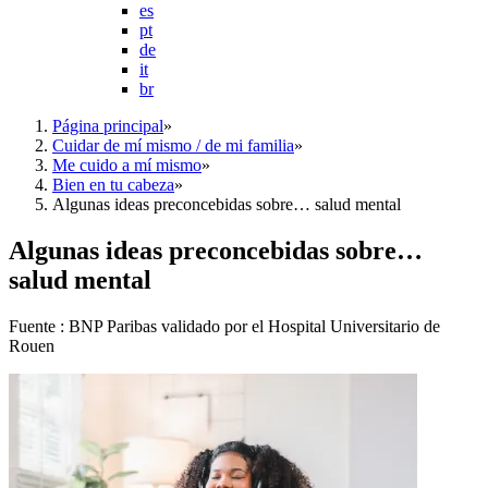
es
pt
de
it
br
Página principal
»
Cuidar de mí mismo / de mi familia
»
Me cuido a mí mismo
»
Bien en tu cabeza
»
Algunas ideas preconcebidas sobre… salud mental
Algunas ideas preconcebidas sobre…
salud mental
Fuente : BNP Paribas validado por el Hospital Universitario de
Rouen