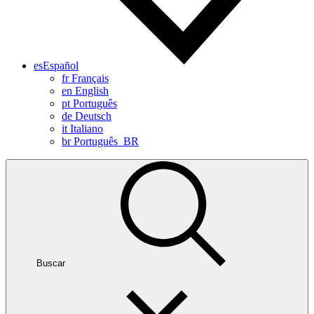
es
Español
fr
Français
en
English
pt
Português
de
Deutsch
it
Italiano
br
Português_BR
Buscar