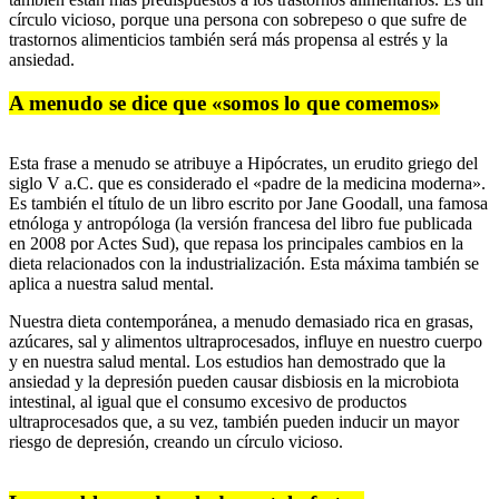
círculo vicioso, porque una persona con sobrepeso o que sufre de
trastornos alimenticios también será más propensa al estrés y la
ansiedad.
A menudo se dice que «somos lo que comemos»
Esta frase a menudo se atribuye a Hipócrates, un erudito griego del
siglo V a.C. que es considerado el «padre de la medicina moderna».
Es también el título de un libro escrito por Jane Goodall, una famosa
etnóloga y antropóloga (la versión francesa del libro fue publicada
en 2008 por Actes Sud), que repasa los principales cambios en la
dieta relacionados con la industrialización. Esta máxima también se
aplica a nuestra salud mental.
Nuestra dieta contemporánea, a menudo demasiado rica en grasas,
azúcares, sal y alimentos ultraprocesados, influye en nuestro cuerpo
y en nuestra salud mental. Los estudios han demostrado que la
ansiedad y la depresión pueden causar disbiosis en la microbiota
intestinal, al igual que el consumo excesivo de productos
ultraprocesados que, a su vez, también pueden inducir un mayor
riesgo de depresión, creando un círculo vicioso.