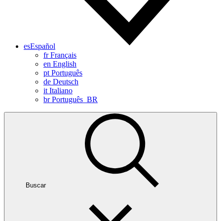
es
Español
fr
Français
en
English
pt
Português
de
Deutsch
it
Italiano
br
Português_BR
Buscar