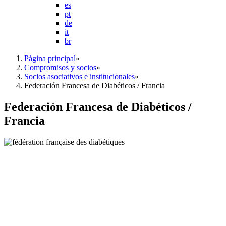
es
pt
de
it
br
Página principal
»
Compromisos y socios
»
Socios asociativos e institucionales
»
Federación Francesa de Diabéticos / Francia
Federación Francesa de Diabéticos /
Francia