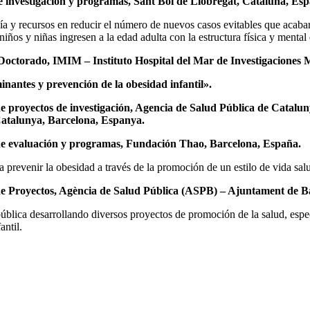
 investigación y programas, Sant Boi de Llobregat, Cataluña, Esp
a y recursos en reducir el número de nuevos casos evitables que acabará
iños y niñas ingresen a la edad adulta con la estructura física y mental 
Doctorado, IMIM – Instituto Hospital del Mar de Investigaciones 
inantes y prevención de la obesidad infantil».
 proyectos de investigación, Agencia de Salud Pública de Catalun
Catalunya, Barcelona, Espanya.
e evaluación y programas, Fundación Thao, Barcelona, España.
a prevenir la obesidad a través de la promoción de un estilo de vida salu
e Proyectos, Agència de Salud Pública (ASPB) – Ajuntament de B
ública desarrollando diversos proyectos de promoción de la salud, espec
antil.