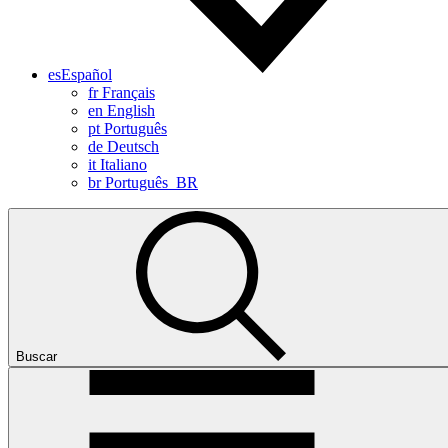
es
Español
fr
Français
en
English
pt
Português
de
Deutsch
it
Italiano
br
Português_BR
Buscar