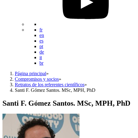
fr
en
es
pt
de
it
br
Página principal
»
Compromisos y socios
»
Retratos de los referentes científicos
»
Santi F. Gómez Santos. MSc, MPH, PhD
Santi F. Gómez Santos. MSc, MPH, PhD