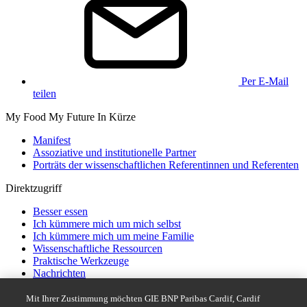
Per E-Mail
teilen
My Food My Future In Kürze
Manifest
Assoziative und institutionelle Partner
Porträts der wissenschaftlichen Referentinnen und Referenten
Direktzugriff
Besser essen
Ich kümmere mich um mich selbst
Ich kümmere mich um meine Familie
Wissenschaftliche Ressourcen
Praktische Werkzeuge
Nachrichten
Schnellzugriff
Mit Ihrer Zustimmung möchten GIE BNP Paribas Cardif, Cardif