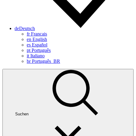
de
Deutsch
fr
Français
en
English
es
Español
pt
Português
it
Italiano
br
Português_BR
Suchen