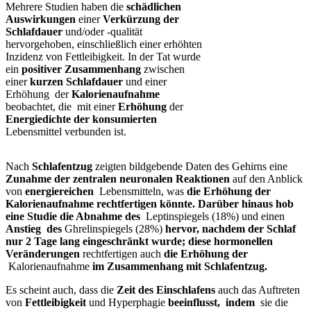
Mehrere Studien haben die
schädlichen
Auswirkungen
einer
Verkürzung der
Schlafdauer
und/oder -qualität
hervorgehoben, einschließlich einer erhöhten
Inzidenz von Fettleibigkeit. In der Tat wurde
ein
positiver Zusammenhang
zwischen
einer
kurzen Schlafdauer
und einer
Erhöhung der
Kalorienaufnahme
beobachtet, die mit einer
Erhöhung
der
Energiedichte der konsumierten
Lebensmittel verbunden ist.
Nach
Schlafentzug
zeigten bildgebende Daten des Gehirns eine
Zunahme der zentralen neuronalen Reaktionen
auf den Anblick
von
energiereichen
Lebensmitteln, was
die Erhöhung der
Kalorienaufnahme rechtfertigen könnte. Darüber hinaus hob
eine Studie die Abnahme des
Leptinspiegels (18%) und einen
Anstieg des
Ghrelinspiegels (28%)
hervor, nachdem der Schlaf
nur 2 Tage lang eingeschränkt wurde; diese hormonellen
Veränderungen
rechtfertigen auch
die Erhöhung der
Kalorienaufnahme
im Zusammenhang mit Schlafentzug.
Es scheint auch, dass die
Zeit des Einschlafens
auch das Auftreten
von
Fettleibigkeit
und Hyperphagie
beeinflusst, indem
sie die