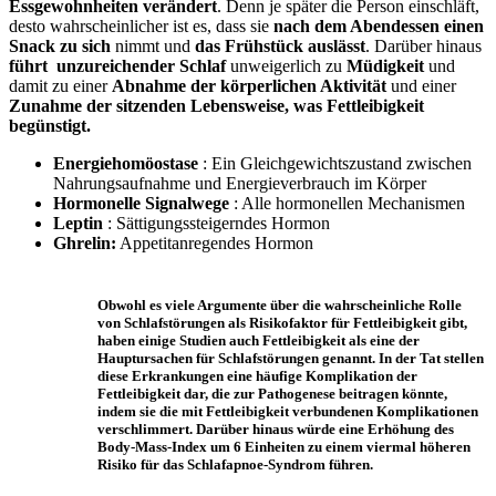
Essgewohnheiten verändert
. Denn je später die Person einschläft,
desto wahrscheinlicher ist es, dass sie
nach dem Abendessen einen
Snack zu sich
nimmt und
das Frühstück auslässt
. Darüber hinaus
führt unzureichender Schlaf
unweigerlich zu
Müdigkeit
und
damit zu einer
Abnahme der körperlichen Aktivität
und einer
Zunahme der sitzenden Lebensweise, was Fettleibigkeit
begünstigt.
Energiehomöostase
: Ein Gleichgewichtszustand zwischen
Nahrungsaufnahme und Energieverbrauch im Körper
Hormonelle Signalwege
: Alle hormonellen Mechanismen
Leptin
: Sättigungssteigerndes Hormon
Ghrelin:
Appetitanregendes Hormon
Obwohl es viele Argumente über die wahrscheinliche Rolle
von Schlafstörungen als Risikofaktor für Fettleibigkeit gibt,
haben einige Studien auch Fettleibigkeit als eine der
Hauptursachen für Schlafstörungen genannt. In der Tat stellen
diese Erkrankungen eine häufige Komplikation der
Fettleibigkeit dar, die zur Pathogenese beitragen könnte,
indem sie die mit Fettleibigkeit verbundenen Komplikationen
verschlimmert. Darüber hinaus würde eine Erhöhung des
Body-Mass-Index um 6 Einheiten zu einem viermal höheren
Risiko für das Schlafapnoe-Syndrom führen.