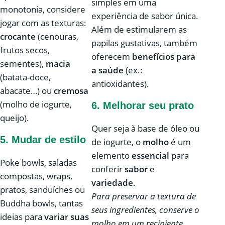
simples em uma
monotonia, considere
experiência de sabor única.
jogar com as texturas:
Além de estimularem as
crocante
(cenouras,
papilas gustativas, também
frutos secos,
oferecem
benefícios para
sementes),
macia
a saúde
(ex.:
(batata-doce,
antioxidantes).
abacate…) ou
cremosa
(molho de iogurte,
6.
Melhorar seu prato
queijo).
Quer seja à base de óleo ou
5.
Mudar de estilo
de iogurte, o
molho
é um
elemento
essencial
para
Poke bowls, saladas
conferir
sabor
e
compostas, wraps,
variedade
.
pratos, sanduíches ou
Para preservar a textura de
Buddha bowls, tantas
seus ingredientes, conserve o
ideias para
variar suas
molho em um recipiente