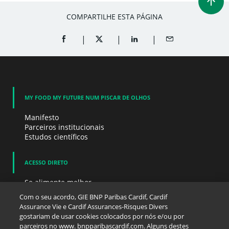
COMPARTILHE ESTA PÁGINA
COMPARTILHAR NO FACEBOOK (ABRE UMA NOVA 
COMPARTILHAR NO TWITTER (ABRE UM
COMPARTILHAR NO LINKEDIN
COMPARTILHAR PO
MY FOOD MY FUTURE NUM PISCAR DE OLHOS
Manifesto
Parceiros institucionais
Estudos científicos
ACESSO DIRETO
Se alimente melhor
Eu cuido de mim mesmo
Com o seu acordo, GIE BNP Paribas Cardif, Cardif
Cuidar de minha família
Assurance Vie e Cardif Assurances-Risques Divers
Recursos científicos
gostariam de usar cookies colocados por nós e/ou por
Ferramentas práticas
parceiros no www. bnpparibascardif.com. Alguns destes