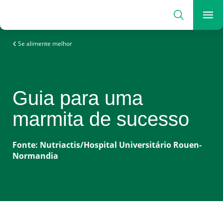
Procurar
Melhor informação, melhor nutrição
Me
Se alimente melhor
Guia para uma
marmita de sucesso
Fonte: Nutriactis/Hospital Universitário Rouen-
Normandia